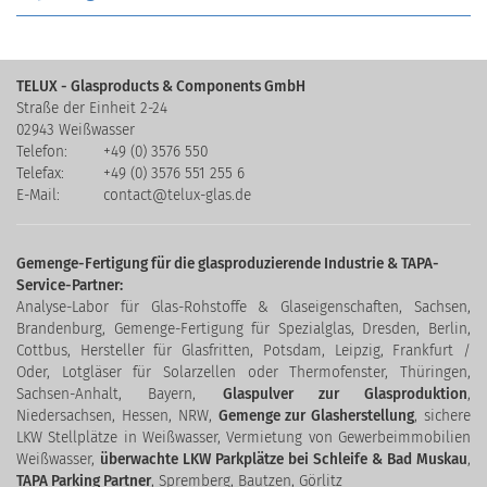
TELUX - Glasproducts & Components GmbH
Straße der Einheit 2-24
02943 Weißwasser
Telefon:
+49 (0) 3576 550
Telefax:
+49 (0) 3576 551 255 6
E-Mail:
contact@telux-glas.de
Gemenge-Fertigung für die glasproduzierende Industrie & TAPA-
Service-Partner:
Analyse-Labor für Glas-Rohstoffe & Glaseigenschaften
, Sachsen,
Brandenburg,
Gemenge-Fertigung für Spezialglas
, Dresden, Berlin,
Cottbus,
Hersteller für Glasfritten
, Potsdam, Leipzig, Frankfurt /
Oder,
Lotgläser für Solarzellen oder Thermofenster
, Thüringen,
Sachsen-Anhalt, Bayern,
Glaspulver zur Glasproduktion
,
Niedersachsen, Hessen, NRW,
Gemenge zur Glasherstellung
,
sichere
LKW Stellplätze in Weißwasser
,
Vermietung von Gewerbeimmobilien
Weißwasser
,
überwachte LKW Parkplätze bei Schleife & Bad Muskau
,
TAPA Parking Partner
, Spremberg, Bautzen, Görlitz