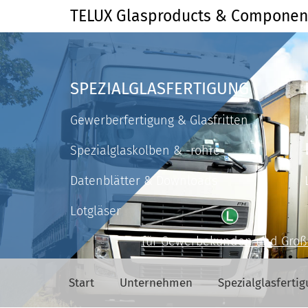
TELUX Glasproducts & Compone
SPEZIALGLASFERTIGUNG
Gewerberfertigung & Glasfritten
Spezialglaskolben & -rohre
Datenblätter & Downloads
Lotgläser
für Gewerbekunden und Gro
Start
Unternehmen
Spezialglasferti