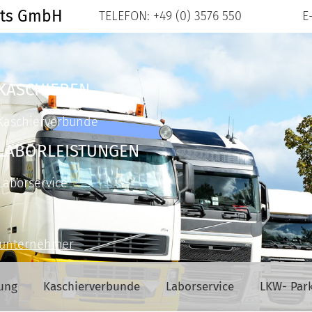
nts GmbH
TELEFON: +49 (0) 3576 550
E
KASCHIEREN
Kaschierverbunde
LABORLEISTUNGEN
Laborservice
ßunternehmer
gung
Kaschierverbunde
Laborservice
LKW- Par